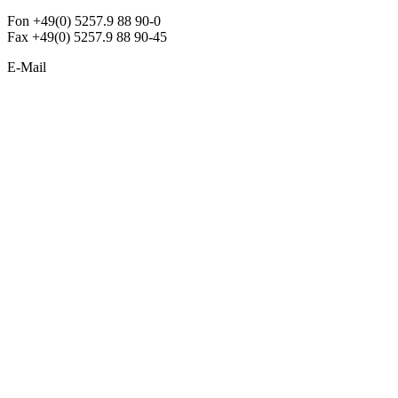
Fon +49(0) 5257.9 88 90-0
Fax +49(0) 5257.9 88 90-45
E-Mail
info@argon-lighting.de
Unsere LED Produkte
Pendelleuchten
Sonderleuchten
Einbauleuchten
Aufbauleuchten
Opalglasleuchten
Downlights
Industrieleuchten
Stehleuchten
SimpLED Leuchten
Zubehör
ALLGEMEIN
Der neue Katalog 2024/2025 ist da !
Econex Broschüre 2024
Expresspreisliste
Unternehmen