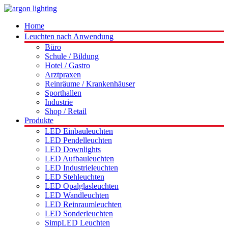
Home
Leuchten nach Anwendung
Büro
Schule / Bildung
Hotel / Gastro
Arztpraxen
Reinräume / Krankenhäuser
Sporthallen
Industrie
Shop / Retail
Produkte
LED Einbauleuchten
LED Pendelleuchten
LED Downlights
LED Aufbauleuchten
LED Industrieleuchten
LED Stehleuchten
LED Opalglasleuchten
LED Wandleuchten
LED Reinraumleuchten
LED Sonderleuchten
SimpLED Leuchten