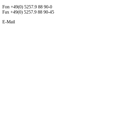
Fon +49(0) 5257.9 88 90-0
Fax +49(0) 5257.9 88 90-45
E-Mail
info@argon-lighting.de
Unsere LED Produkte
Pendelleuchten
Sonderleuchten
Einbauleuchten
Aufbauleuchten
Opalglasleuchten
Downlights
Industrieleuchten
Stehleuchten
SimpLED Leuchten
Zubehör
ALLGEMEIN
Der neue Katalog 2024/2025 ist da !
Econex Broschüre 2024
Expresspreisliste
Unternehmen