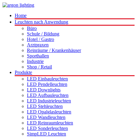
Home
Leuchten nach Anwendung
Büro
Schule / Bildung
Hotel / Gastro
Arztpraxen
Reinräume / Krankenhäuser
Sporthallen
Industrie
Shop / Retail
Produkte
LED Einbauleuchten
LED Pendelleuchten
LED Downlights
LED Aufbauleuchten
LED Industrieleuchten
LED Stehleuchten
LED Opalglasleuchten
LED Wandleuchten
LED Reinraumleuchten
LED Sonderleuchten
SimpLED Leuchten