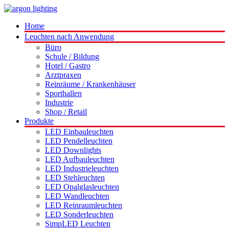
Home
Leuchten nach Anwendung
Büro
Schule / Bildung
Hotel / Gastro
Arztpraxen
Reinräume / Krankenhäuser
Sporthallen
Industrie
Shop / Retail
Produkte
LED Einbauleuchten
LED Pendelleuchten
LED Downlights
LED Aufbauleuchten
LED Industrieleuchten
LED Stehleuchten
LED Opalglasleuchten
LED Wandleuchten
LED Reinraumleuchten
LED Sonderleuchten
SimpLED Leuchten