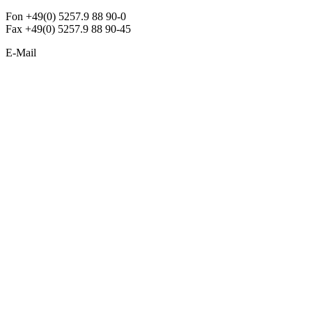
Fon +49(0) 5257.9 88 90-0
Fax +49(0) 5257.9 88 90-45
E-Mail
info@argon-lighting.de
Unsere LED Produkte
Pendelleuchten
Sonderleuchten
Einbauleuchten
Aufbauleuchten
Opalglasleuchten
Downlights
Industrieleuchten
Stehleuchten
SimpLED Leuchten
Zubehör
ALLGEMEIN
Der neue Katalog 2024/2025 ist da !
Econex Broschüre 2024
Expresspreisliste
Unternehmen