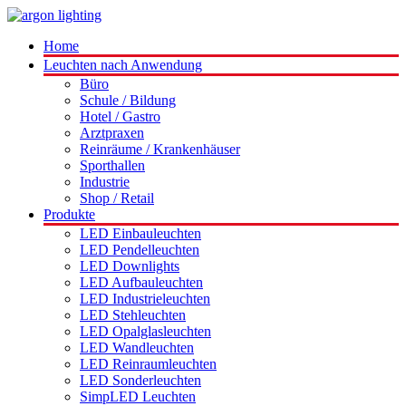
Home
Leuchten nach Anwendung
Büro
Schule / Bildung
Hotel / Gastro
Arztpraxen
Reinräume / Krankenhäuser
Sporthallen
Industrie
Shop / Retail
Produkte
LED Einbauleuchten
LED Pendelleuchten
LED Downlights
LED Aufbauleuchten
LED Industrieleuchten
LED Stehleuchten
LED Opalglasleuchten
LED Wandleuchten
LED Reinraumleuchten
LED Sonderleuchten
SimpLED Leuchten