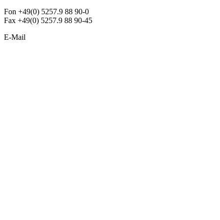
Fon +49(0) 5257.9 88 90-0
Fax +49(0) 5257.9 88 90-45
E-Mail
info@argon-lighting.de
Unsere LED Produkte
Pendelleuchten
Sonderleuchten
Einbauleuchten
Aufbauleuchten
Opalglasleuchten
Downlights
Industrieleuchten
Stehleuchten
SimpLED Leuchten
Zubehör
ALLGEMEIN
Der neue Katalog 2024/2025 ist da !
Econex Broschüre 2024
Expresspreisliste
Unternehmen