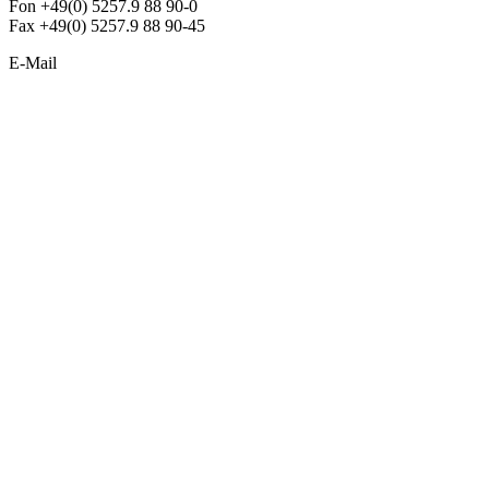
Fon +49(0) 5257.9 88 90-0
Fax +49(0) 5257.9 88 90-45
E-Mail
info@argon-lighting.de
Unsere LED Produkte
Pendelleuchten
Sonderleuchten
Einbauleuchten
Aufbauleuchten
Opalglasleuchten
Downlights
Industrieleuchten
Stehleuchten
SimpLED Leuchten
Zubehör
ALLGEMEIN
Der neue Katalog 2024/2025 ist da !
Econex Broschüre 2024
Expresspreisliste
Unternehmen
Sonderleuchten