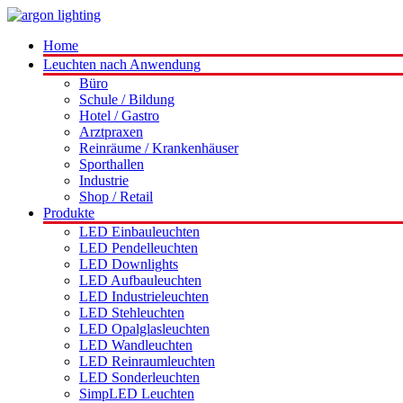
Home
Leuchten nach Anwendung
Büro
Schule / Bildung
Hotel / Gastro
Arztpraxen
Reinräume / Krankenhäuser
Sporthallen
Industrie
Shop / Retail
Produkte
LED Einbauleuchten
LED Pendelleuchten
LED Downlights
LED Aufbauleuchten
LED Industrieleuchten
LED Stehleuchten
LED Opalglasleuchten
LED Wandleuchten
LED Reinraumleuchten
LED Sonderleuchten
SimpLED Leuchten