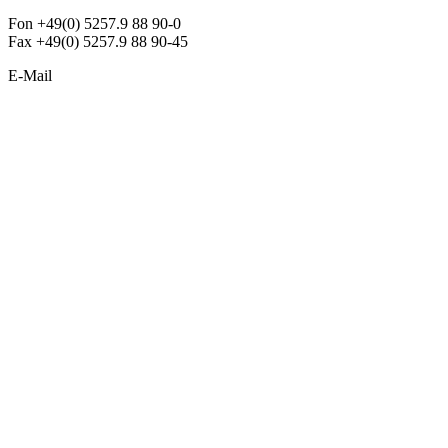
Fon +49(0) 5257.9 88 90-0
Fax +49(0) 5257.9 88 90-45
E-Mail
info@argon-lighting.de
Unsere LED Produkte
Pendelleuchten
Sonderleuchten
Einbauleuchten
Aufbauleuchten
Opalglasleuchten
Downlights
Industrieleuchten
Stehleuchten
SimpLED Leuchten
Zubehör
ALLGEMEIN
Der neue Katalog 2024/2025 ist da !
Econex Broschüre 2024
Expresspreisliste
Unternehmen