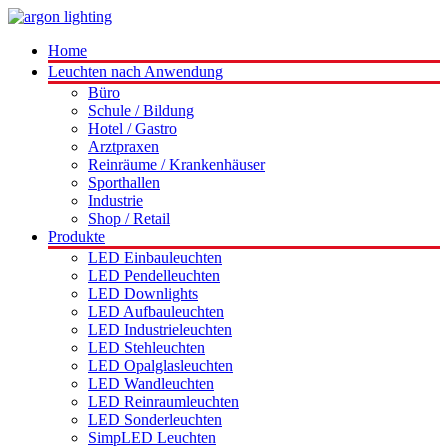
Home
Leuchten nach Anwendung
Büro
Schule / Bildung
Hotel / Gastro
Arztpraxen
Reinräume / Krankenhäuser
Sporthallen
Industrie
Shop / Retail
Produkte
LED Einbauleuchten
LED Pendelleuchten
LED Downlights
LED Aufbauleuchten
LED Industrieleuchten
LED Stehleuchten
LED Opalglasleuchten
LED Wandleuchten
LED Reinraumleuchten
LED Sonderleuchten
SimpLED Leuchten