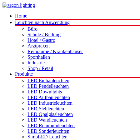
Home
Leuchten nach Anwendung
Büro
Schule / Bildung
Hotel / Gastro
Arztpraxen
Reinräume / Krankenhäuser
Sporthallen
Industrie
Shop / Retail
Produkte
LED Einbauleuchten
LED Pendelleuchten
LED Downlights
LED Aufbauleuchten
LED Industrieleuchten
LED Stehleuchten
LED Opalglasleuchten
LED Wandleuchten
LED Reinraumleuchten
LED Sonderleuchten
SimpLED Leuchten