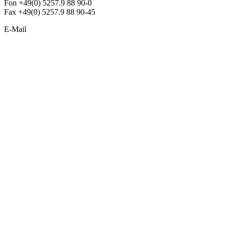
Fon +49(0) 5257.9 88 90-0
Fax +49(0) 5257.9 88 90-45
E-Mail
info@argon-lighting.de
Unsere LED Produkte
Pendelleuchten
Sonderleuchten
Einbauleuchten
Aufbauleuchten
Opalglasleuchten
Downlights
Industrieleuchten
Stehleuchten
SimpLED Leuchten
Zubehör
ALLGEMEIN
Der neue Katalog 2024/2025 ist da !
Econex Broschüre 2024
Expresspreisliste
Unternehmen
Sonderleuchten