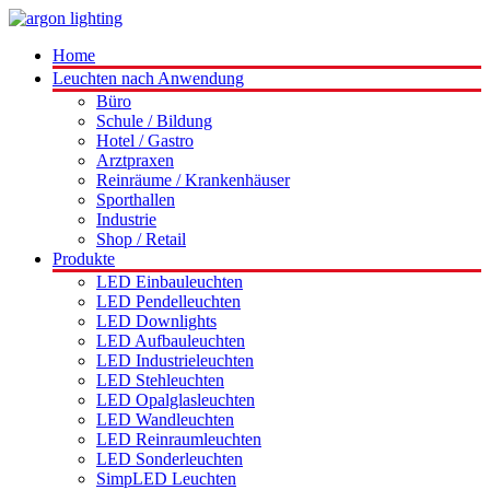
Home
Leuchten nach Anwendung
Büro
Schule / Bildung
Hotel / Gastro
Arztpraxen
Reinräume / Krankenhäuser
Sporthallen
Industrie
Shop / Retail
Produkte
LED Einbauleuchten
LED Pendelleuchten
LED Downlights
LED Aufbauleuchten
LED Industrieleuchten
LED Stehleuchten
LED Opalglasleuchten
LED Wandleuchten
LED Reinraumleuchten
LED Sonderleuchten
SimpLED Leuchten