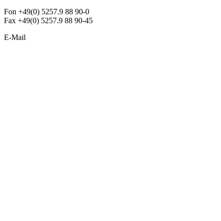
Fon +49(0) 5257.9 88 90-0
Fax +49(0) 5257.9 88 90-45
E-Mail
info@argon-lighting.de
Unsere LED Produkte
Pendelleuchten
Sonderleuchten
Einbauleuchten
Aufbauleuchten
Opalglasleuchten
Downlights
Industrieleuchten
Stehleuchten
SimpLED Leuchten
Zubehör
ALLGEMEIN
Der neue Katalog 2024/2025 ist da !
Econex Broschüre 2024
Expresspreisliste
Unternehmen