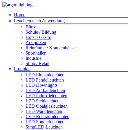
Home
Leuchten nach Anwendung
Büro
Schule / Bildung
Hotel / Gastro
Arztpraxen
Reinräume / Krankenhäuser
Sporthallen
Industrie
Shop / Retail
Produkte
LED Einbauleuchten
LED Pendelleuchten
LED Downlights
LED Aufbauleuchten
LED Industrieleuchten
LED Stehleuchten
LED Opalglasleuchten
LED Wandleuchten
LED Reinraumleuchten
LED Sonderleuchten
SimpLED Leuchten