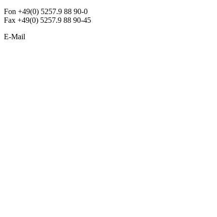
Fon +49(0) 5257.9 88 90-0
Fax +49(0) 5257.9 88 90-45
E-Mail
info@argon-lighting.de
Unsere LED Produkte
Pendelleuchten
Sonderleuchten
Einbauleuchten
Aufbauleuchten
Opalglasleuchten
Downlights
Industrieleuchten
Stehleuchten
SimpLED Leuchten
Zubehör
ALLGEMEIN
Der neue Katalog 2024/2025 ist da !
Econex Broschüre 2024
Expresspreisliste
Unternehmen