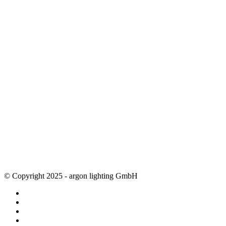
Aufbauleuchten
Opalglasleuchten
Downlights
Industrieleuchten
Stehleuchten
SimpLED Leuchten
Zubehör
ALLGEMEIN
Der neue Katalog 2024/2025 ist da !
Econex Broschüre 2024
Expresspreisliste
Unternehmen
Sonderleuchten
Vertretungen
Referenzen
Downloads
© Copyright 2025 - argon lighting GmbH
Impressum
AGB
Datenschutz
Sitemap