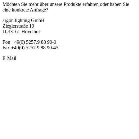
Möchten Sie mehr über unsere Produkte erfahren oder haben Sie
eine konkrete Anfrage?
argon lighting GmbH
Zieglerstraße 19
D-33161 Hövelhof
Fon +49(0) 5257.9 88 90-0
Fax +49(0) 5257.9 88 90-45
E-Mail
info@argon-lighting.de
Unsere LED Produkte
Pendelleuchten
Sonderleuchten
Einbauleuchten
Aufbauleuchten
Opalglasleuchten
Downlights
Industrieleuchten
Stehleuchten
SimpLED Leuchten
Zubehör