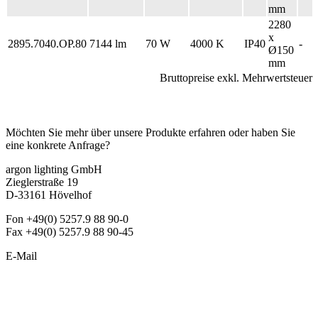
mm
2280
x
2895.7040.OP.80
7144 lm
70 W
4000 K
IP40
-
Ø150
mm
Bruttopreise exkl. Mehrwertsteuer
Kontakt
Möchten Sie mehr über unsere Produkte erfahren oder haben Sie
eine konkrete Anfrage?
argon lighting GmbH
Zieglerstraße 19
D-33161 Hövelhof
Fon +49(0) 5257.9 88 90-0
Fax +49(0) 5257.9 88 90-45
E-Mail
info@argon-lighting.de
Unsere LED Produkte
Pendelleuchten