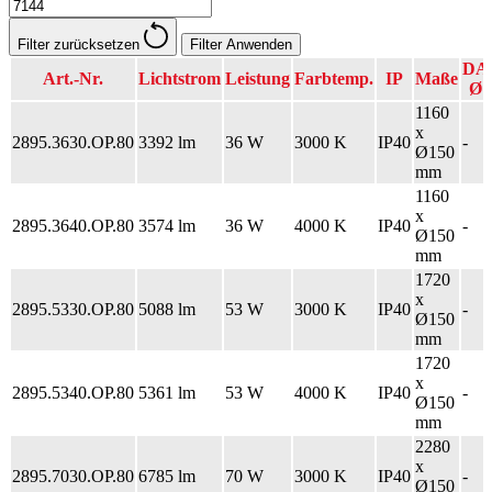
Filter zurücksetzen
DA
Art.-Nr.
Lichtstrom
Leistung
Farbtemp.
IP
Maße
Ø
1160
x
2895.3630.OP.80
3392 lm
36 W
3000 K
IP40
-
Ø150
mm
1160
x
2895.3640.OP.80
3574 lm
36 W
4000 K
IP40
-
Ø150
mm
1720
x
2895.5330.OP.80
5088 lm
53 W
3000 K
IP40
-
Ø150
mm
1720
x
2895.5340.OP.80
5361 lm
53 W
4000 K
IP40
-
Ø150
mm
2280
x
2895.7030.OP.80
6785 lm
70 W
3000 K
IP40
-
Ø150