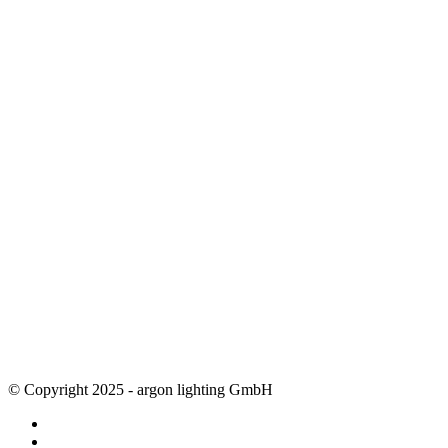
Sonderleuchten
Einbauleuchten
Aufbauleuchten
Opalglasleuchten
Downlights
Industrieleuchten
Stehleuchten
SimpLED Leuchten
Zubehör
ALLGEMEIN
Der neue Katalog 2024/2025 ist da !
Econex Broschüre 2024
Expresspreisliste
Unternehmen
Sonderleuchten
Vertretungen
Referenzen
Downloads
© Copyright 2025 - argon lighting GmbH
Impressum
AGB